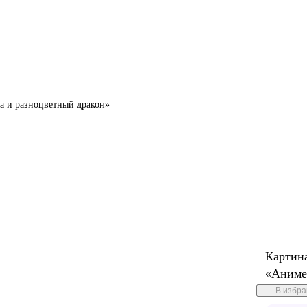
а и разноцветный дракон»
Картин
«Аниме
В избр