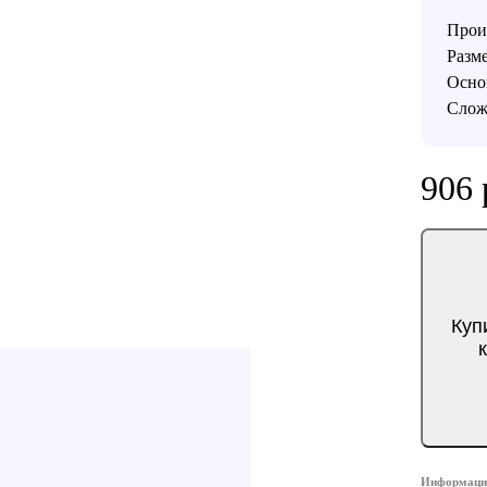
Прои
Разм
Осно
Слож
906 
Куп
Информация