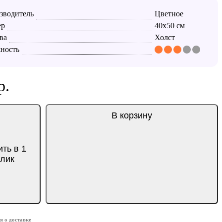
зводитель
Цветное
ер
40x50 см
ва
Холст
ность
р.
В корзину
ить в 1
клик
 о доставке